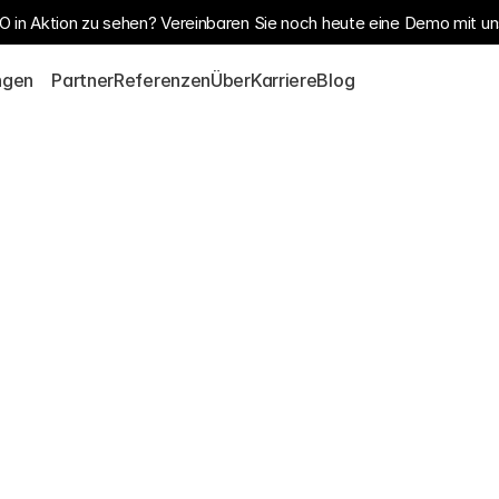
OO in Aktion zu sehen? Vereinbaren Sie noch heute eine Demo mit 
S
ngen
Partner
Referenzen
Über
Karriere
Blog
tützt 
y-design" konzipiert. 