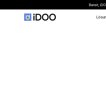
Bereit, iD
Lösu
Secure Edge-
Services unters
von Hilscher
Unsere Edge-Services sind nach dem "Secure-b