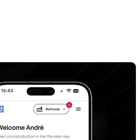
 und effizient
enkollektoren und Pre-
en eine schnelle, effiziente 
on Daten direkt am 