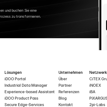
n und buchen Sie eine 
rozess zu transformieren.
Lösungen
Unternehmen
Netzwerk
iDOO Portal
Über
CiTEX Gr
Industrial Data Manager
Partner
iNOEX
Experience-based Assistant
Referenzen
iBA
iDOO Product Pass
Blog
PiXARGU
Secure Edge-Services
Kontakt
2pi-Labs