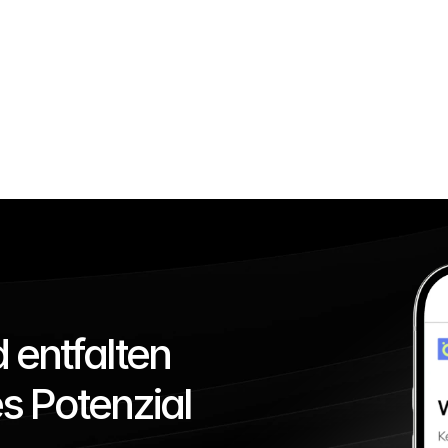
Edge-Computing – schnell
d flexibel
Unsere produktionsnahen Dat
n an Cloud-
Processing-Lösungen ermöglich
et 
Erfassung und Verarbeitung v
Produktionsort.
 entfalten 
es Potenzial 